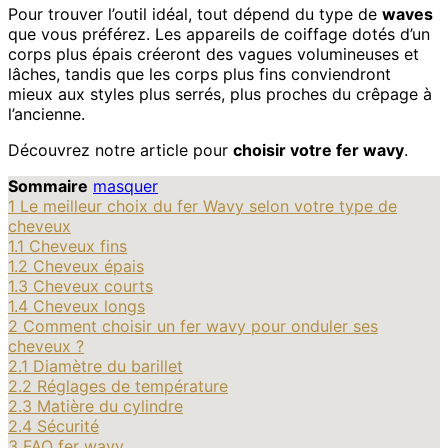
Pour trouver l’outil idéal, tout dépend du type de
waves
que vous préférez. Les appareils de coiffage dotés d’un
corps plus épais créeront des vagues volumineuses et
lâches, tandis que les corps plus fins conviendront
mieux aux styles plus serrés, plus proches du crêpage à
l’ancienne.
Découvrez notre article pour
choisir votre fer wavy
.
Sommaire
masquer
1
Le meilleur choix du fer Wavy selon votre type de
cheveux
1.1
Cheveux fins
1.2
Cheveux épais
1.3
Cheveux courts
1.4
Cheveux longs
2
Comment choisir un fer wavy pour onduler ses
cheveux ?
2.1
Diamètre du barillet
2.2
Réglages de température
2.3
Matière du cylindre
2.4
Sécurité
3
FAQ fer wavy