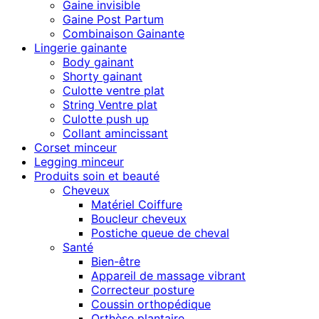
Gaine invisible
Gaine Post Partum
Combinaison Gainante
Lingerie gainante
Body gainant
Shorty gainant
Culotte ventre plat
String Ventre plat
Culotte push up
Collant amincissant
Corset minceur
Legging minceur
Produits soin et beauté
Cheveux
Matériel Coiffure
Boucleur cheveux
Postiche queue de cheval
Santé
Bien-être
Appareil de massage vibrant
Correcteur posture
Coussin orthopédique
Orthèse plantaire