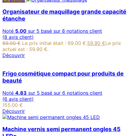
Organisateur de maquillage grande capacité
étanche
Noté
5.00
sur 5 basé sur
8
notations client
(
8
avis client)
69.00
€
Le prix initial était : 69.00 €.
59.90
€
Le prix
actuel est : 59.90 €.
Découvrir
Frigo cosmétique compact pour produits de
beauté
Noté
4.83
sur 5 basé sur
6
notations client
(
6
avis client)
155.00
€
Découvrir
Machine vernis semi permanent ongles 45